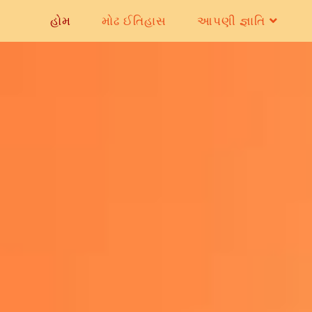
હોમ
મોઢ ઈતિહાસ
આપણી જ્ઞાતિ