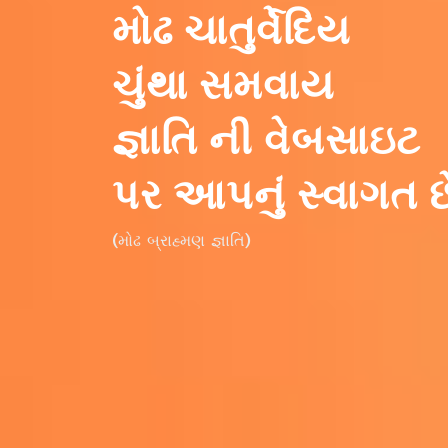
મોઢ ચાતુર્વેદિય
ચુંથા સમવાય
જ્ઞાતિ ની વેબસાઇટ
પર આપનું સ્વાગત છ
(મોઢ બ્રાહ્મણ જ્ઞાતિ)