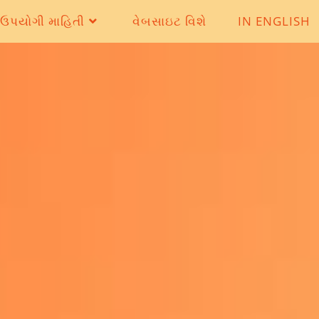
ઉપયોગી માહિતી
વેબસાઇટ વિશે
IN ENGLISH