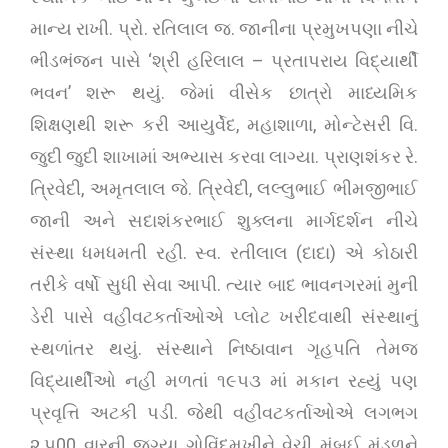
માન્ય રાખી. પ્રો. રતિલાલ જ. જાનીના પ્રમુખપણા નીચે
ભીડભંજન પાસે ‘શ્રી હરિલાલ – પ્રતાપરાય વિદ્યાર્થી
ભવન’ શરૂ થયું. જેમાં વીસેક છાત્રો માધ્યમિક
શિક્ષણથી શરૂ કરી આયુર્વેદ, મહાશાળા, મોન્ટેસરી વિ.
જુદી જુદી શાખામાં અભ્યાસ કરવા લાગ્યા. પ્રાણશંકર રે.
ત્રિવેદી, અમૃતલાલ જે. ત્રિવેદી, લલ્લુભાઈ ભીમજીભાઈ
જાની અને સદાશંકરભાઈ શુક્લના માર્ગદર્શન નીચે
સંસ્થા ધમધમતી રહી. સ્વ. રતીલાલ (દાદા) એ કોઠારી
તરીકે વર્ષો સુધી સેવા આપી. ત્યાર બાદ ભાવનગરમાં મુની
ડેરી પાસે વહીવટકર્તાઓએ પ્લોટ ખરીદવાથી સંસ્થાનું
સ્થળાંતર થયું. સંસ્થાને નિષ્ઠાવાન ગૃહપતિ તેમજ
વિદ્યાર્થીઓ નહી મળતાં ૧૯૫૩ માં મકાન રહ્યું પણ
પ્રવૃત્તિ અટકી પડી. જેથી વહીવટકર્તાઓએ લગભગ
૨,૫00 વારની જગ્યા ગોવિંદમુખીને વેચી મુંબઈ મંડળને