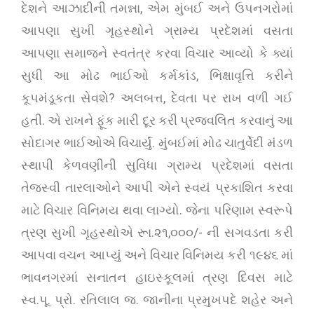
દેશને આઝાદીની તમન્ના, એમ મુંબઈ અને ઉપનગરોમાં
આપણા સુખી ગૃહસ્થોને ગ્રામ્ય પ્રદેશમાં વસતા
આપણા સમાજને સ્વતંત્ર કરવા વિચાર આવ્યો કે ક્યાં
સુધી આ મોઢ ભાઈઓ કર્મકાંડ, ભિક્ષાવૃત્તિ કરીને
કૂપમંડૂકતા સેવશે? અલબત્ત, દેવતા પર રાખ વળી ગઈ
હતી. એ રાખને ફૂંક મારી દૂર કરી પ્રજવલિત કરવાનું આ
સોદાગર ભાઈઓએ વિચાર્યું. મુંબઈમાં મોઢ ચાતુર્વેદી મંડળ
સ્થાપી કેળવણીની સુવિધા ગ્રામ્ય પ્રદેશમાં વસતા
તેજસ્વી તારલાઓને આપી એને સ્વયં પ્રકાશિત કરવા
માટે વિચાર વિનિમય થવા લાગ્યો. જેના પરિણામ સ્વરૂપે
ત્રણ સુખી ગૃહસ્થોએ રૂા.૨૧,૦૦૦/- ની સગવડતા કરી
આપવા વચન આપ્યું અને વિચાર વિનિમય કરી ૧૯૪૬ માં
ભાવનગરમાં સનાતન હાઇસ્કૂલમાં ત્રણ દિવસ માટે
સ્વ.પૂ. પ્રો. રતિલાલ જ. જાનીના પ્રમુખપદે શહેર અને