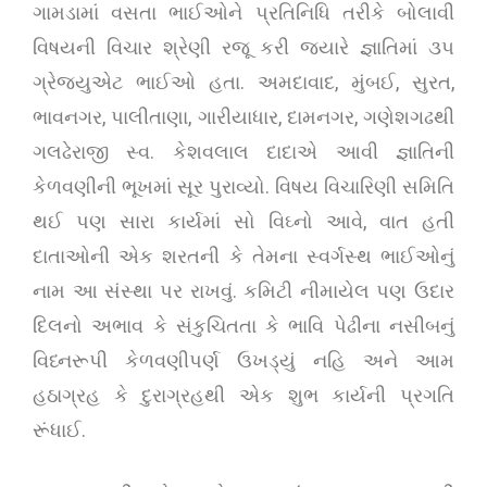
ગામડામાં વસતા ભાઈઓને પ્રતિનિધિ તરીકે બોલાવી
વિષયની વિચાર શ્રેણી રજૂ કરી જયારે જ્ઞાતિમાં ૩૫
ગ્રેજયુએટ ભાઈઓ હતા. અમદાવાદ, મુંબઈ, સુરત,
ભાવનગર, પાલીતાણા, ગારીયાધાર, દામનગર, ગણેશગઢથી
ગલઢેરાજી સ્વ. કેશવલાલ દાદાએ આવી જ્ઞાતિની
કેળવણીની ભૂખમાં સૂર પુરાવ્યો. વિષય વિચારિણી સમિતિ
થઈ પણ સારા કાર્યમાં સો વિઘ્નો આવે, વાત હતી
દાતાઓની એક શરતની કે તેમના સ્વર્ગસ્થ ભાઈઓનું
નામ આ સંસ્થા પર રાખવું. કમિટી નીમાયેલ પણ ઉદાર
દિલનો અભાવ કે સંકુચિતતા કે ભાવિ પેઢીના નસીબનું
વિધ્નરૂપી કેળવણીપર્ણ ઉખડ્યું નહિ અને આમ
હઠાગ્રહ કે દુરાગ્રહથી એક શુભ કાર્યની પ્રગતિ
રૂંધાઈ.