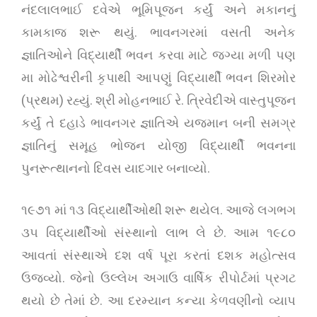
નંદલાલભાઈ દવેએ ભૂમિપૂજન કર્યું અને મકાનનું
કામકાજ શરૂ થયું. ભાવનગરમાં વસતી અનેક
જ્ઞાતિઓને વિદ્યાર્થી ભવન કરવા માટે જગ્યા મળી પણ
મા મોઢેશ્વરીની કૃપાથી આપણું વિદ્યાર્થી ભવન શિરમોર
(પ્રથમ) રહ્યું. શ્રી મોહનભાઈ રે. ત્રિવેદીએ વાસ્તુપૂજન
કર્યું તે દહાડે ભાવનગર જ્ઞાતિએ યજમાન બની સમગ્ર
જ્ઞાતિનું સમૂહ ભોજન યોજી વિદ્યાર્થી ભવનના
પુનરૂત્થાનનો દિવસ યાદગાર બનાવ્યો.
૧૯૭૧ માં ૧૩ વિદ્યાર્થીઓથી શરૂ થયેલ. આજે લગભગ
૩૫ વિદ્યાર્થીઓ સંસ્થાનો લાભ લે છે. આમ ૧૯૮૦
આવતાં સંસ્થાએ દશ વર્ષ પૂરા કરતાં દશક મહોત્સવ
ઉજવ્યો. જેનો ઉલ્લેખ અગાઉ વાર્ષિક રીપોર્ટમાં પ્રગટ
થયો છે તેમાં છે. આ દરમ્યાન કન્યા કેળવણીનો વ્યાપ