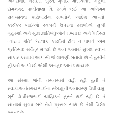
અમદાવાદ, વડોદરા, સુરત, મુંબઈ, ગારીયાધાર, મહુવા,
દામનગર, પાલીતાણા વિ. સ્થળે જઈ આ અભિગમ
સમજાવવા કારોબારીના સભ્યોને આદેશ આપ્યો.
કાર્યકર ભાઈઓ સ્વખર્ચે ઉપરના સ્થળોએ સુખી
ગૃહસ્થો અને સુજ્ઞ જ્ઞાતિબંધુઓને મળ્યા છે અને ‘ધર્મસ્ય
ત્વરિતા ગતિઃ’ કેટલાક કાર્યોમાં ઢીલ ન પાલવે એમ
પ્રતિસાદ સર્વત્ર મળ્યો છે અને અમારું સુખદ સ્વપ્ન
સાકાર કરવામાં આપ સૌ જે લાગણી બતાવો છો ને હસીને
હોંકારો આપો છો એથી અનહદ આનંદ થાય છે.
આ સંસ્થા જેની નસનસમાં વહી રહી હતી તે
સ્વ.ડૉ.અનંતરાય ભાઈના સ્ટેચ્યુની અનાવરણ વિધી વ.મુ.
શ્રી ડૉ.ધીરજભાઈ યાજ્ઞિકને હસ્તે થઈ રહી છે તે
સોનામાં સુગંધ ભળે તેવો પ્રસંગ સાથે છે તેથી વિશેષ
આનંદ છે.