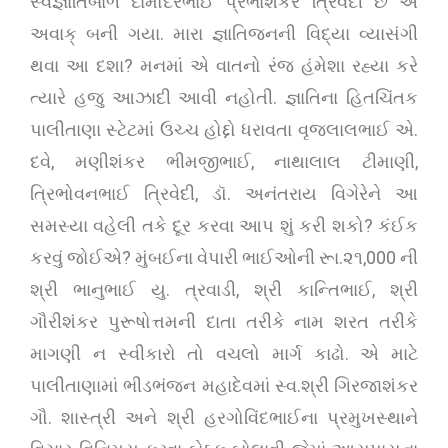
સ્વજ્ઞાતિબાળ દામોદરભાઈ પ્રભાશંકર ત્રિવેદી છે એ
અવાક્ બની ગયા. મારા જ્ઞાતિજનની વિદ્યા વ્યાસંગી
થવા આ દશા? મનમાં એ વાતનો રંજ હંમેશા રહ્યા કરે
ત્યારે હજુ આઝાદી આવી નહોતી. જ્ઞાતિના હિતચિંતક
પાલીતાણા સ્ટેટમાં ઉચ્ચ હોદ્દો ધરાવતા વૃજલાલભાઈ એ.
દવે, મણીશંકર ભીમજીભાઈ, નાથાલાલ ટીમાણી,
ત્રિભોવનભાઈ ત્રિવેદી, ડૉ. અનંતરાય વિગેરેને આ
સમસ્યા વહેલી તકે દૂર કરવા આપ શું કરી શકો? કંઈક
કરવું જોઈએ? મુંબઈના વેપારી ભાઈઓની રૂા.૨૧,000 ની
શ્રી ભાનુભાઈ યુ. ત્રવાડી, શ્રી કાન્તિભાઈ, શ્રી
ગૌરીશંકર પુરૂષોત્તમની દાતા તરીકે નામ શરત તરીકે
માગણી ન સ્વીકારો તો વચલો માર્ગ કાઢો. એ માટે
પાલીતાણામાં ભીડભંજન મહાદેવમાં સ્વ.શ્રી ગિરજાશંકર
ગૌ. શાસ્ત્રી અને શ્રી હરગોવિંદભાઈના પ્રમુખસ્થાને