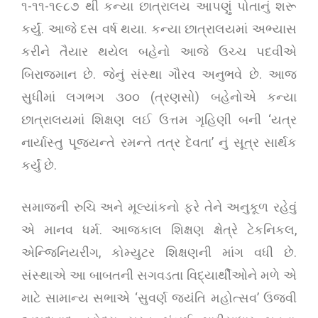
૧-૧૧-૧૯૮૭ થી કન્યા છાત્રાલય આપણું પોતાનું શરૂ
કર્યું. આજે દસ વર્ષ થયા. કન્યા છાત્રાલયમાં અભ્યાસ
કરીને તૈયાર થયેલ બહેનો આજે ઉચ્ચ પદવીએ
બિરાજમાન છે. જેનું સંસ્થા ગૌરવ અનુભવે છે. આજ
સુધીમાં લગભગ ૩૦૦ (ત્રણસો) બહેનોએ કન્યા
છાત્રાલયમાં શિક્ષણ લઈ ઉત્તમ ગૃહિણી બની ‘યત્ર
નાર્યાસ્તુ પૂજયન્તે રમન્તે તત્ર દેવતા’ નું સૂત્ર સાર્થક
કર્યું છે.
સમાજની રુચિ અને મૂલ્યાંકનો ફરે તેને અનુકૂળ રહેવું
એ માનવ ધર્મ. આજકાલ શિક્ષણ ક્ષેત્રે ટેકનિકલ,
એન્જિનિયરીંગ, કોમ્યુટર શિક્ષણની માંગ વધી છે.
સંસ્થાએ આ બાબતની સગવડતા વિદ્યાર્થીઓને મળે એ
માટે સામાન્ય સભાએ ‘સુવર્ણ જયંતિ મહોત્સવ’ ઉજવી