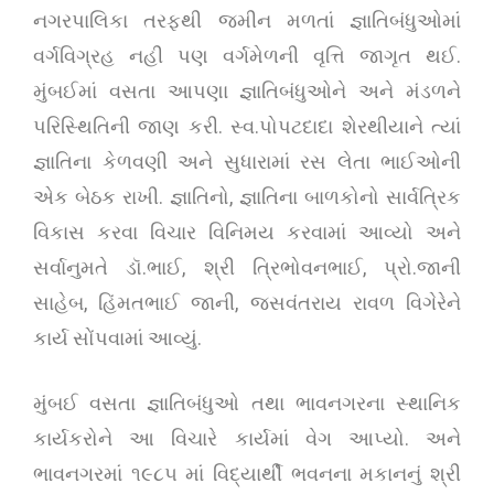
નગરપાલિકા તરફથી જમીન મળતાં જ્ઞાતિબંધુઓમાં
વર્ગવિગ્રહ નહી પણ વર્ગમેળની વૃત્તિ જાગૃત થઈ.
મુંબઈમાં વસતા આપણા જ્ઞાતિબંધુઓને અને મંડળને
પરિસ્થિતિની જાણ કરી. સ્વ.પોપટદાદા શેરથીયાને ત્યાં
જ્ઞાતિના કેળવણી અને સુધારામાં રસ લેતા ભાઈઓની
એક બેઠક રાખી. જ્ઞાતિનો, જ્ઞાતિના બાળકોનો સાર્વત્રિક
વિકાસ કરવા વિચાર વિનિમય કરવામાં આવ્યો અને
સર્વાનુમતે ડૉ.ભાઈ, શ્રી ત્રિભોવનભાઈ, પ્રો.જાની
સાહેબ, હિંમતભાઈ જાની, જસવંતરાય રાવળ વિગેરેને
કાર્ય સોંપવામાં આવ્યું.
મુંબઈ વસતા જ્ઞાતિબંધુઓ તથા ભાવનગરના સ્થાનિક
કાર્યકરોને આ વિચારે કાર્યમાં વેગ આપ્યો. અને
ભાવનગરમાં ૧૯૮૫ માં વિદ્યાર્થી ભવનના મકાનનું શ્રી