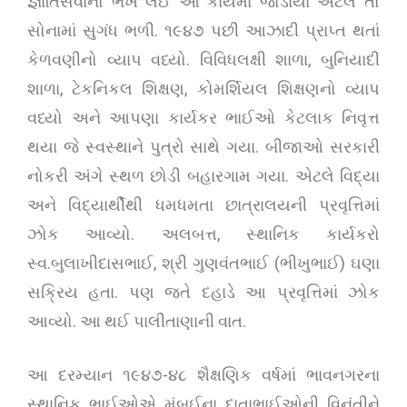
જ્ઞાતિસેવાનો ભેખ લઈ આ કાર્યમાં જોડાયા એટલે તો
સોનામાં સુગંધ ભળી. ૧૯૪૭ પછી આઝાદી પ્રાપ્ત થતાં
કેળવણીનો વ્યાપ વધ્યો. વિવિધલક્ષી શાળા, બુનિયાદી
શાળા, ટેકનિકલ શિક્ષણ, કોમર્શિયલ શિક્ષણનો વ્યાપ
વધ્યો અને આપણા કાર્યકર ભાઈઓ કેટલાક નિવૃત્ત
થયા જે સ્વસ્થાને પુત્રો સાથે ગયા. બીજાઓ સરકારી
નોકરી અંગે સ્થળ છોડી બહારગામ ગયા. એટલે વિદ્યા
અને વિદ્યાર્થીથી ધમધમતા છાત્રાલયની પ્રવૃત્તિમાં
ઝોક આવ્યો. અલબત્ત, સ્થાનિક કાર્યકરો
સ્વ.બુલાખીદાસભાઈ, શ્રી ગુણવંતભાઈ (ભીખુભાઈ) ઘણા
સક્રિય હતા. પણ જતે દહાડે આ પ્રવૃત્તિમાં ઝોક
આવ્યો. આ થઈ પાલીતાણાની વાત.
આ દરમ્યાન ૧૯૪૭-૪૮ શૈક્ષણિક વર્ષમાં ભાવનગરના
સ્થાનિક ભાઈઓએ મુંબઈના દાતાભાઈઓની વિનંતીને