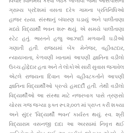
વિચાર વિનિમય કરવા બેઠક બોલાવી જેમાં આસપાસના
ગ્રામ્ય પ્રદેશમાં વસતા દરેક ગામના પ્રતિનિધિઓ
હાજર રહ્યા. સંસ્થાનું બંધારણ ઘડાયું અને પાલીતાણા
મધ્યે વિદ્યાર્થી ભવન શરૂ થયું. એ સમયે પાલીતાણા
સ્ટેટ હતું. ભારતને હજુ આઝાદી મળવાની ઘડીઓ
ગણાતી હતી. રાજયમાં બેંક મેનેજર, વહીવટદાર,
ન્યાયખાતા, કેળવણી ખાતામાં આપણી જ્ઞાતિના વડીલો
ઉચ્ચ હોદ્દેદાર હતા અને તે લોકોએ સારી સુવાસ જગાવેલ
એટલે રાજયના દિવાન અને વહીવટકર્તાને આપણી
જ્ઞાતિના વિદ્યાર્થીઓ પ્રત્યે હમદર્દી હતી. તેથી વડીલો
વિદ્યાર્થીઓ આ સંસ્થા માટે નજરબાગ પાસે ત્રણસો
ચોરસ ગજ જગ્યા ફક્ત રૂા.૨,૦૦૧ માં પ્રાપ્ત કરી શક્યા
અને સુંદર ‘વિદ્યાર્થી ભવન’ કાર્યરત થયું. સ્વ. શ્રી
વિદ્યારામ વસનજી દાદા આ અરસામાં નિવૃત્ત થઈ