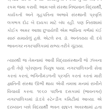
રકમ જમા કરાવી. આમ બન્ને સંસ્થા નિષ્ઠાવાન વિદ્યાર્થી,
કાર્યકર્તા અને ગૃહપતિના અભાવે સંસ્થાની પ્રવૃત્તિ
લગભગ દોઢ બે દાયકા માટે બંધ રહી. પણ નિરાશામાં
કોઈક અમર આશા છુપાયેલી એમ ભાવિના ગર્ભમાં કંઈ
સારું સમાયેલું હશે. એટલે સ્વ. ડૉ. અનંતરાય વી. દવે
ભાવનગર નગરપાલિકામાં સભ્ય તરીકે ચુંટાયા.
ત્યારથી જ તેમનામાં આવી વિદ્યાસંસ્થાની જે ઝંખના
હતી તેણે પ્રેરણાના પિયુષ પાયા. નગરપાલિકાની સેવા
કરતાં કરતાં, ભગિનીમંડળની પ્રગતિ કરતાં કરતાં મારી
જ્ઞાતિની સંસ્થા ઊભી થાય એવી તમન્ના મનમાં રાખીને
વિચાર્યા કરતા. ૧૯૬૦ પછીના દસકામાં (ભાવનગર)
નગરપાલિકામાં ડૉ.દવે સ્ટેન્ડીંગ કમિટીમાં આવ્યા. એ
દરમ્યાન બન્ને વિદ્યાર્થી ભવન સુષુપ્ત અવસ્થામાં હતા