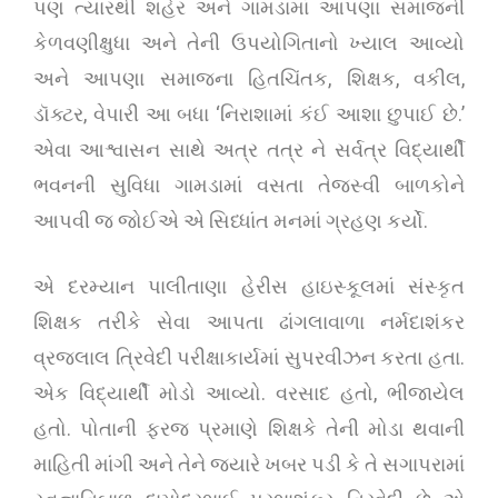
પણ ત્યારથી શહેર અને ગામડામાં આપણા સમાજની
કેળવણીક્ષુધા અને તેની ઉપયોગિતાનો ખ્યાલ આવ્યો
અને આપણા સમાજના હિતચિંતક, શિક્ષક, વકીલ,
ડૉક્ટર, વેપારી આ બધા ‘નિરાશામાં કંઈ આશા છુપાઈ છે.’
એવા આશ્વાસન સાથે અત્ર તત્ર ને સર્વત્ર વિદ્યાર્થી
ભવનની સુવિધા ગામડામાં વસતા તેજસ્વી બાળકોને
આપવી જ જોઈએ એ સિધ્ધાંત મનમાં ગ્રહણ કર્યો.
એ દરમ્યાન પાલીતાણા હેરીસ હાઇસ્કૂલમાં સંસ્કૃત
શિક્ષક તરીકે સેવા આપતા ઢાંગલાવાળા નર્મદાશંકર
વ્રજલાલ ત્રિવેદી પરીક્ષાકાર્યમાં સુપરવીઝન કરતા હતા.
એક વિદ્યાર્થી મોડો આવ્યો. વરસાદ હતો, ભીંજાયેલ
હતો. પોતાની ફરજ પ્રમાણે શિક્ષકે તેની મોડા થવાની
માહિતી માંગી અને તેને જ્યારે ખબર પડી કે તે સગાપરામાં