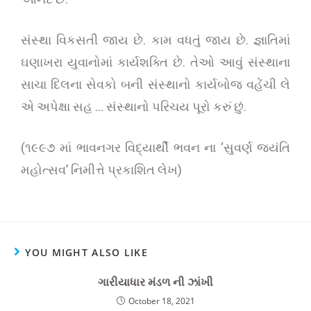
સંસ્થા વિકસતી જાય છે. કામ વધતું જાય છે. જ્ઞાતિમાં
ઘણાખરા યુવાનોમાં કાર્યશક્તિ છે. તેઓ આવું સંસ્થાના
સાચા દિલના સેવકો બની સંસ્થાનો કાર્યબોજ વહેંચી લે
એ અપેક્ષા સહ … સંસ્થાનો પરિચય પૂરો કરું છું.
(૧૯૯૭ માં ભાવનગર વિદ્યાર્થી ભવન ના ‘સુવર્ણ જયંતિ
મહોત્સવ’ નિમીત્તે પ્રકાશિત લેખ)
YOU MIGHT ALSO LIKE
ગારીયાધાર મંડળ ની ઝાંખી
October 18, 2021