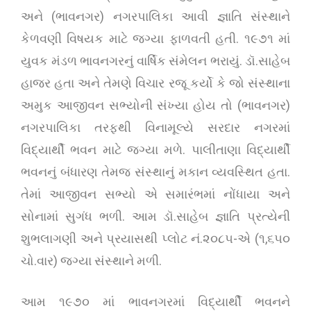
અને (ભાવનગર) નગરપાલિકા આવી જ્ઞાતિ સંસ્થાને
કેળવણી વિષયક માટે જગ્યા ફાળવતી હતી. ૧૯૭૧ માં
યુવક મંડળ ભાવનગરનું વાર્ષિક સંમેલન ભરાયું. ડૉ.સાહેબ
હાજર હતા અને તેમણે વિચાર રજૂ કર્યો કે જો સંસ્થાના
અમુક આજીવન સભ્યોની સંખ્યા હોય તો (ભાવનગર)
નગરપાલિકા તરફથી વિનામૂલ્યે સરદાર નગરમાં
વિદ્યાર્થી ભવન માટે જગ્યા મળે. પાલીતાણા વિદ્યાર્થી
ભવનનું બંધારણ તેમજ સંસ્થાનું મકાન વ્યવસ્થિત હતા.
તેમાં આજીવન સભ્યો એ સમારંભમાં નોંધાયા અને
સોનામાં સુગંધ ભળી. આમ ડૉ.સાહેબ જ્ઞાતિ પ્રત્યેની
શુભલાગણી અને પ્રયાસથી પ્લોટ નં.૨૦૮૫-એ (૧,૬૫૦
ચો.વાર) જગ્યા સંસ્થાને મળી.
આમ ૧૯૭૦ માં ભાવનગરમાં વિદ્યાર્થી ભવનને