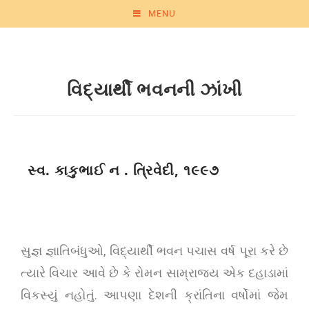
MENU
વિદ્યાર્થી ભવનની ઝાંખી
સ્વ. કાકુભાઈ ન . ત્રિવેદી, ૧૯૯૭
સુજ્ઞ જ્ઞાતિબંધુઓ, વિદ્યાર્થી ભવન પચાસ વર્ષ પૂરા કરે છે
ત્યારે વિચાર આવે છે કે રોમન સામ્રાજય એક દહાડામાં
વિકસ્યું નહોતું. આપણા દેશની ક્રાંતિના વર્ષોમાં જેમ