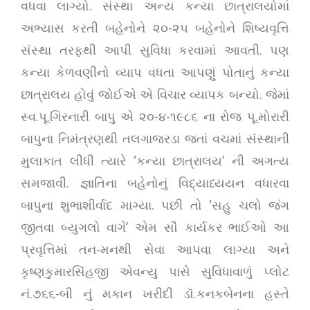
વધવા લાગ્યો. સંસ્થા અન્ય કન્યા છાત્રાલયોમાં
અભ્યાસ કરતી બહેનોને ૨૦-૨૫ બહેનોને શિષ્યવૃત્તિ
સંસ્થા તરફથી આપી સુવિધા કરવામાં આવતી. પણ
કન્યા કેળવણીનો વ્યાપ વધતા આપણું પોતાનું કન્યા
છાત્રાલય હોવું જોઈએ એ વિચાર વ્યાપક બન્યો. જેમાં
સ્વ.પૂ.ગિરનારી બાપુ એ ૨૦-૪-૧૯૮૬ ના રોજ પૂ.મોરારી
બાપુના નિમંત્રણથી તલગાજરડા જતાં વચમાં સંસ્થાની
મુલાકાત લીધી ત્યારે ‘કન્યા છાત્રાલય’ ની અગત્ય
સમજાવી. જ્ઞાતિના બહેનોનું વિદ્યાધ્યયન વધારવા
બાપુના શુભાશીર્વાદ માગ્યા. પછી તો ‘સહુ ચલો જંગ
જીતવા બ્યુગલો વાગે’ એમ સૌ કાર્યકર ભાઈઓ આ
પ્રવૃત્તિમાં તન-મનથી સેવા આપવા લાગ્યા અને
કૃષ્ણકુમારસિંહજી એવન્યુ પાસે સુવિધાવાળું પ્લોટ
નં.૭૬૬-બી નું મકાન ખરીદી ડૉ.કનકબેનના હસ્તે