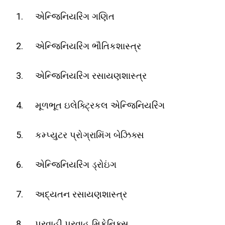
એન્જિનિયરિંગ ગણિત
એન્જિનિયરિંગ ભૌતિકશાસ્ત્ર
એન્જિનિયરિંગ રસાયણશાસ્ત્ર
મૂળભૂત ઇલેક્ટ્રિકલ એન્જિનિયરિંગ
કમ્પ્યુટર પ્રોગ્રામિંગ બેઝિક્સ
એન્જિનિયરિંગ ડ્રોઇંગ
અદ્યતન રસાયણશાસ્ત્ર
પ્રવાહી પ્રવાહ મિકેનિક્સ