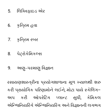
લિક્વિફાઇડ એર
કૃત્રિમ હવા
કૃત્રિમ રબર
પેટ્રોકેમિકલ્સ
અણુ–પરમાણુ વિજ્ઞાન
રસાયણશાસ્ત્રીના પ્રયોગશાળાના મૂળ ખ્યાલથી શરુ
,
–
કરી પ્રાયોગિક પરિણામોને લઈને
મોટા પાયે સ્કેલિંગ
,
અપ કરી ઓપરેટિંગ પ્લાન્ટ સુધી
કેમિકલ
એન્જિનિયરિંગે એન્જિનિયરિંગ અને વિજ્ઞાનની લગભગ