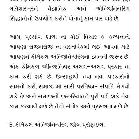
ગતિશાસ્ત્રને વૈજ્ઞાનિક અને એન્જિનિયરિંગ
.
સિદ્ધાંતોનો ઉપયોગ કરીને પોતાનું કામ પાર પાડે છે
,
,
આમ
પ્રયોગ શાળા ના કોઈ વિચાર કે કલ્પનાને
આપણા રોજબરોજ ના વાસ્તવિકમાં લઈ આવવા માટે
.
આપણને કેમિકલ એન્જિનિયરિંગના જ્ઞાનની જરૂર છે
–
એક કેમિકલ એન્જિનિયર અલગ
અલગ પ્રકાર ના
,
કામ કરી શકે છે
ઉત્સાહથી નવા નવા પડકારોનો
,
–
સામનો કરી
સમાજ માં સારી પ્રતિષ્ઠા
સંપત્તિ મેળવી
શકે છે
અને સમાજની જરૂરિયાતને પુરી પડી શકે તેવા
.
કામ કરવાથી મળે છે તેનો સંતોષ અને પ્રસન્નતા મળે છે
B.
.
કેમિકલ એન્જિનિયરિંગ જોબ પ્રોફાઇલ