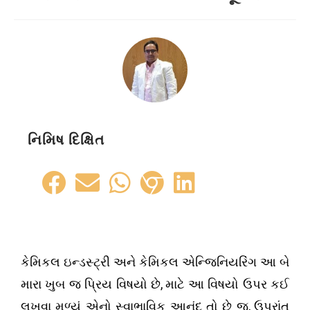
નિમિષ દિક્ષિત
કેમિકલ ઇન્ડસ્ટ્રી અને કેમિકલ એન્જિનિયરિંગ આ બે
,
મારા ખુબ જ પ્રિય વિષયો છે
માટે આ વિષયો ઉપર કઈ
,
લખવા મળ્યું એનો સ્વાભાવિક આનંદ તો છે જ
ઉપરાંત