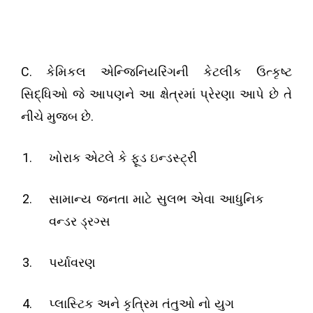
C.
કેમિકલ એન્જિનિયરિંગની કેટલીક ઉત્કૃષ્ટ
સિદ્ધિઓ જે આપણને આ ક્ષેત્રમાં પ્રેરણા આપે છે તે
.
નીચે મુજબ છે
ખોરાક એટલે કે ફૂડ ઇન્ડસ્ટ્રી
સામાન્ય જનતા માટે સુલભ એવા આધુનિક
વન્ડર ડ્રગ્સ
પર્યાવરણ
પ્લાસ્ટિક અને કૃત્રિમ તંતુઓ
નો યુગ