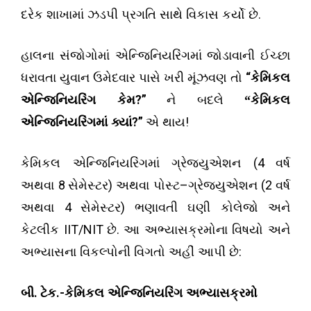
.
દરેક શાખામાં ઝડપી પ્રગતિ સાથે વિકાસ કર્યો છે
હાલના સંજોગોમાં એન્જિનિયરિંગમાં જોડાવાની ઈચ્છા
“
ધરાવતા યુવાન ઉમેદવાર પાસે ખરી મૂંઝવણ તો
કેમિકલ
?”
એન્જિનિયરિંગ કેમ
ને બદલે
“
કેમિકલ
?”
!
એન્જિનિયરિંગમાં ક્યાં
એ થાય
(
4
કેમિકલ એન્જિનિયરિંગમાં ગ્રેજ્યુએશન
વર્ષ
8
)
–
(
2
અથવા
સેમેસ્ટર
અથવા પોસ્ટ
ગ્રેજ્યુએશન
વર્ષ
4
)
અથવા
સેમેસ્ટર
ભણાવતી ઘણી કોલેજો અને
IIT/NIT
.
કેટલીક
છે
આ અભ્યાસક્રમોના વિષયો અને
:
અભ્યાસના વિકલ્પોની વિગતો અહીં આપી છે
.
.-
બી
ટેક
કેમિકલ એન્જિનિયરિંગ અભ્યાસક્રમો