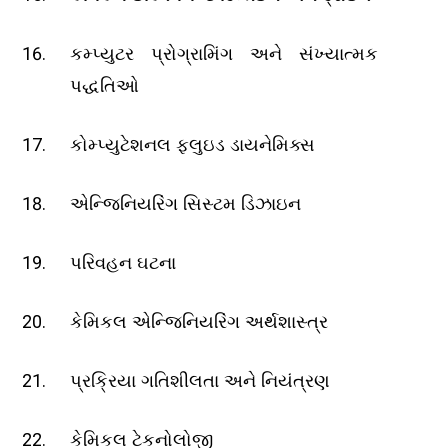
કમ્પ્યુટર પ્રોગ્રામિંગ અને સંખ્યાત્મક
પદ્ધતિઓ
કોમ્પ્યુટેશનલ ફ્લુઇડ ડાયનેમિક્સ
એન્જિનિયરિંગ સિસ્ટમ ડિઝાઇન
પરિવહન ઘટના
કેમિકલ એન્જિનિયરિંગ અર્થશાસ્ત્ર
પ્રક્રિયા ગતિશીલતા અને નિયંત્રણ
કેમિકલ ટેકનોલોજી