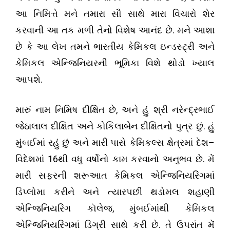
આ નિમિત્તે મને તમારા સૌ સાથે મારા વિચારો શેર
.
કરવાની આ તક મળી તેનો વિશેષ આનંદ છે
મને આશા
છે કે આ લેખ તમને ભારતીય કેમિકલ ઇન્ડસ્ટ્રી અને
કેમિકલ એન્જિનિયરની ભૂમિકા વિશે થોડો ખ્યાલ
.
આપશે
,
મારું નામ નિમિષ દીક્ષિત છે
અને હું શ્રી નરેન્દ્રભાઈ
.
જેઠાલાલ દીક્ષિત અને કોકિલાબેન દીક્ષિતનો પુત્ર છું
હું
–
મુંબઈમાં રહું છું અને મારી પાસે કેમિકલ્સ ક્ષેત્રમાં દેશ
16
.
વિદેશમાં
થી
વધુ વર્ષોનો કામ કરવાનો અનુભવ છે
મેં
મારી સફરની શરૂઆત કેમિકલ એન્જિનિયરિંગમાં
ડિપ્લોમા કરીને અને ત્યારપછી થડોમલ શહાણી
,
એન્જિનિયરિંગ કૉલેજ
મુંબઈમાંથી કેમિકલ
.
એન્જિનિયરિંગમાં ડિગ્રી સાથે કરી છે
તે ઉપરાંત મેં