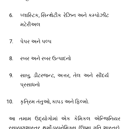
,
પ્લાસ્ટિક
સિન્થેટીક રેઝિન અને કમ્પોઝીટ
મટેરીઅલ
પેપર અને પલ્પ
રબર અને રબર ઉત્પાદનો
,
,
,
સાબુ
ડીટરજન્ટ
અત્તર
તેલ અને સૌંદર્ય
પ્રસાધનો
,
.
કૃત્રિમ તંતુઓ
કાપડ અને ફિલ્મો
આ તમામ ઉદ્યોગોમાં એક કેમિકલ એન્જિનિયર
,
(
)
,
રસાયણશાસ્ત્ર
થર્મોડાયનેમિક્સ
ઉષ્મા ગતિ શાસ્ત્ર