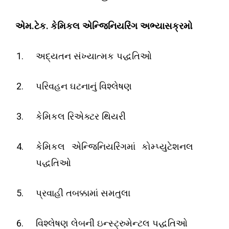
.
.
એમ
ટેક
કેમિકલ એન્જિનિયરિંગ અભ્યાસક્રમો
અદ્યતન સંખ્યાત્મક પદ્ધતિઓ
પરિવહન ઘટનાનું વિશ્લેષણ
કેમિકલ રિએક્ટર થિયરી
કેમિકલ એન્જિનિયરિંગમાં કોમ્પ્યુટેશનલ
પદ્ધતિઓ
પ્રવાહી તબક્કામાં સમતુલા
વિશ્લેષણ લેબની ઇન્સ્ટ્રુમેન્ટલ પદ્ધતિઓ