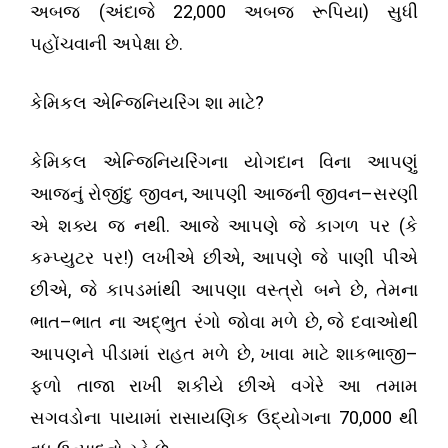
(
22
,000
)
અબજ
અંદાજે
અબજ રૂપિયા
સુધી
.
પહોંચવાની અપેક્ષા છે
?
કેમિકલ એન્જિનિયરિંગ શા માટે
કેમિકલ એન્જિનિયરિંગના યોગદાન વિના આપણું
,
–
આજનું રોજીંદુ જીવન
આપણી આજની જીવન
સરણી
.
(
એ શક્ય જ નથી
આજે આપણે જે કાગળ પર
કે
!)
,
કમ્પ્યુટર પર
લખીએ છીએ
આપણે જે પાણી પીએ
,
,
છીએ
જે કાપડમાંથી આપણા વસ્ત્રો બને છે
તેમના
–
,
ભાત
ભાત ના અદ્ભુત રંગો જોવા મળે છે
જે દવાઓથી
,
–
આપણને પીડામાં રાહત મળે છે
ખાવા માટે શાકભાજી
ફળો તાજા રાખી શકીયે છીએ વગેરે આ તમામ
70,000
સગવડોના પાયામાં રાસાયણિક ઉદ્યોગના
થી