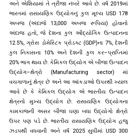
.
2019
અને એશિયામાં તે ત્રીજા નંબરે આવે છે
વર્ષ
માં
USD 178
ભારતમાં રાસાયણિક ઉદ્યોગનું કુલ મૂલ્ય
(
13,000
)
અબજ
અંદાજે
અબજ રૂપિયા
હોવાનો
,
અંદાજ હતો
જે દેશના કુલ ઔદ્યોગિક ઉત્પાદનના
12.5%,
(
GDP)
7%,
ગ્રોસ ડોમેસ્ટિક પ્રોડક્ટ
ના
દેશની
10%
–
કુલ નિકાસના
અને દેશની કુલ કર
પ્રાપ્તિમાં
20%
.
ભાગ થાય છે
કેમિકલ ઉદ્યોગ એ બીજા ઉત્પાદન
–
(
Manufacturing sector
)
ઉદ્યોગ
ક્ષેત્રો
માં
વચગાળાનું ક્ષેત્ર છે અને આ આંકડાઓ ઉપરથી ખ્યાલ
આવે છે કે કેમિકલ ઉદ્યોગ એ ભારતીય ઉત્પાદન
.
ક્ષેત્રનો મુખ્ય ઉદ્યોગ છે
રાસાયણિક ઉદ્યોગના
કામકાજની અસર બીજા ઘણા બધા ઉદ્યોગો ક્ષેત્રો
.
ઉપર પણ પડે છે
ભારતીય રાસાયણિક ઉદ્યોગ હજુ
2025
USD 300
ઝડપથી વધવાની અને વર્ષ
સુધીમાં