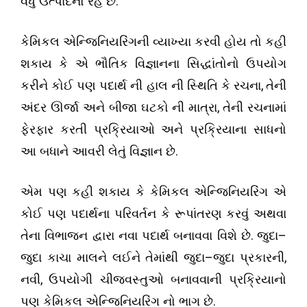
.
વધુ ઉત્પાદનો રહે છે
કેમિકલ એન્જિનિયરિંગની વ્યાખ્યા કરવી હોય તો કહી
શકાય કે એ ભૌતિક વિજ્ઞાનના સિદ્ધાંતોનો ઉપયોગ
,
કરીને કોઈ પણ પદાર્થ ની હાલ ની સ્થિતિ કે રચના
તેની
,
અંદર ઊર્જા અને બીજા ઘટકો ની માત્રા
તેની રચનામાં
ફેરફાર કરતી પ્રક્રિયાઓ અને પ્રક્રિયાના સાધનો
.
આ બધાને આવરી લેતું વિજ્ઞાન છે
એમ પણ કહી શકાય કે
કેમિકલ એન્જિનિયરિંગ એ
કોઈ પણ પદાર્થના પરિવર્તન કે રૂપાંતરણ કરવું અથવા
.
–
તેના વિભાજન દ્વારા નવા પદાર્થ બનાવવા વિશે છે
જુદા
–
,
જુદા કાચા માલને લઈને તેમાંથી જુદા
જુદા પ્રકારની
,
નવી
ઉપયોગી ચીજવસ્તુઓ બનાવવાની પ્રક્રિયાનો
.
પણ કેમિકલ એન્જિનિયરિંગ નો ભાગ છે