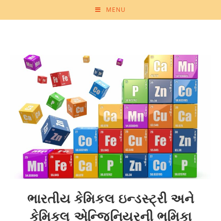
MENU
ભારતીય કેમિકલ ઇન્ડસ્ટ્રી અને
કેમિકલ એન્જિનિયરની ભૂમિકા