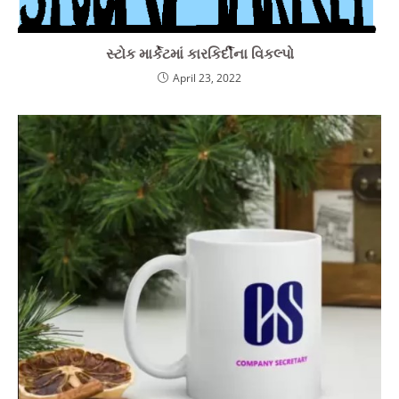
સ્ટોક માર્કેટમાં કારકિર્દીના વિકલ્પો
April 23, 2022