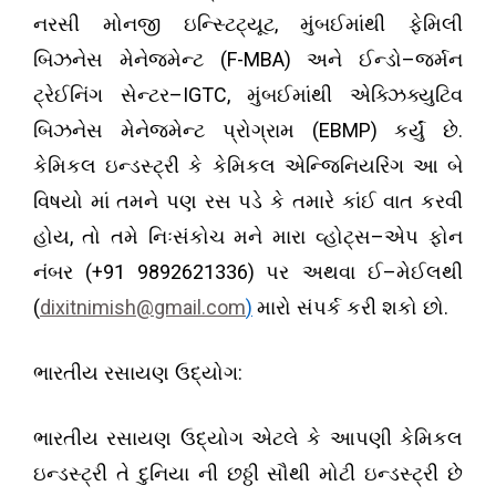
,
નરસી મોનજી ઇન્સ્ટિટ્યૂટ
મુંબઈમાંથી ફેમિલી
(
F-MBA)
–
બિઝનેસ મેનેજમેન્ટ
અને ઈન્ડો
જર્મન
–
IGTC,
ટ્રેઈનિંગ સેન્ટર
મુંબઈમાંથી એક્ઝિક્યુટિવ
(
EBMP)
.
બિઝનેસ મેનેજમેન્ટ પ્રોગ્રામ
કર્યું છે
કેમિકલ ઇન્ડસ્ટ્રી કે કેમિકલ એન્જિનિયરિંગ આ બે
વિષયો માં તમને પણ રસ પડે કે તમારે કાંઈ વાત કરવી
,
–
હોય
તો તમે નિઃસંકોચ મને મારા વ્હોટ્સ
એપ ફોન
(+
91 9892621336)
–
નંબર
પર અથવા ઈ
મેઈલથી
(
dixitnimish@gmail.com
)
.
મારો સંપર્ક કરી શકો છો
:
ભારતીય રસાયણ ઉદ્યોગ
ભારતીય રસાયણ ઉદ્યોગ એટલે કે આપણી કેમિકલ
ઇન્ડસ્ટ્રી તે દુનિયા ની છઠ્ઠી સૌથી મોટી ઇન્ડસ્ટ્રી છે