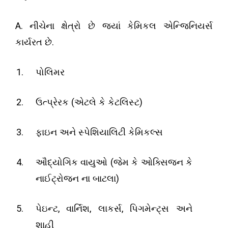
A.
નીચેના ક્ષેત્રો છે જ્યાં કેમિકલ એન્જિનિયર્સ
.
કાર્યરત છે
પોલિમર
(
)
ઉત્પ્રેરક
એટલે કે કેટલિસ્ટ
ફાઇન અને સ્પેશિયાલિટી કેમિકલ્સ
(
ઔદ્યોગિક વાયુઓ
જેમ કે ઓક્સિજન કે
)
નાઈટ્રોજન ના બાટલા
,
,
,
પેઇન્ટ
વાર્નિશ
લાકર્સ
પિગમેન્ટ્સ અને
શાહી